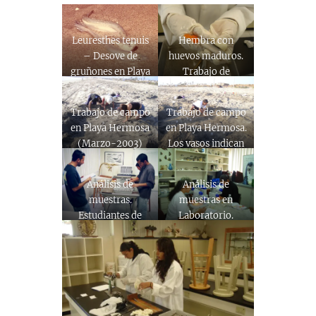
Leuresthes tenuis
Hembra con
– Desove de
huevos maduros.
gruñones en Playa
Trabajo de
Hermosa en
Laboratorio
verano de 1980
(Marzo-2003)
Trabajo de campo
Trabajo de campo
en Playa Hermosa
en Playa Hermosa.
(Marzo-2003)
Los vasos indican
nidos (Marzo-
2003)
Análisis de
Análisis de
muestras.
muestras en
Estudiantes de
Laboratorio.
oceanología
Estudiantes de
(Marzo-2002)
oceanología(Marzo-
2003) (5)