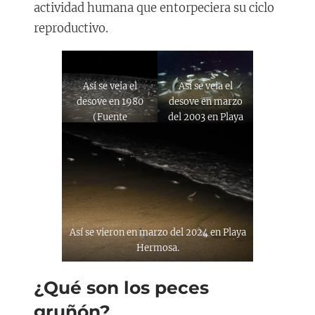
actividad humana que entorpeciera su ciclo
reproductivo.
Así se veia el
Así se veia el
desove en 1980
desove en marzo
(Fuente
del 2003 en Playa
theintrepidtourist.blogspot.com)
Hermosa
Así se vieron en marzo del 2024 en Playa
Hermosa.
¿Qué son los peces
gruñón?