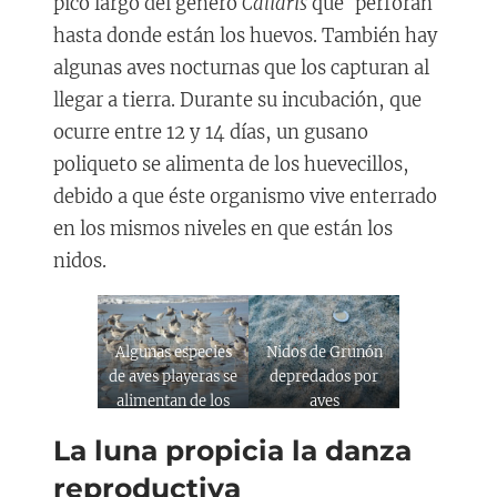
pico largo del genero
Calidris
que `perforan
hasta donde están los huevos. También hay
algunas aves nocturnas que los capturan al
llegar a tierra. Durante su incubación, que
ocurre entre 12 y 14 días, un gusano
poliqueto se alimenta de los huevecillos,
debido a que éste organismo vive enterrado
en los mismos niveles en que están los
nidos.
Algunas especies
Nidos de Grunón
de aves playeras se
depredados por
alimentan de los
aves
huevos
La luna propicia la danza
reproductiva