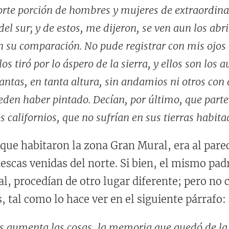
rte porción de hombres y mujeres de extraordinar
ar del sur; y de estos, me dijeron, se ven aun los 
n su comparación. No pude registrar con mis ojos
s tiró por lo áspero de la sierra, y ellos son los a
 tantas, en tanta altura, sin andamios ni otros c
ueden haber pintado. Decían, por último, que part
californios, que no sufrían en sus tierras habita
 que habitaron la zona Gran Mural, era al pare
tescas venidas del norte. Si bien, el mismo pad
l, procedían de otro lugar diferente; pero no 
 tal como lo hace ver en el siguiente párrafo:
 aumenta las cosas, la memoria que quedó de la 