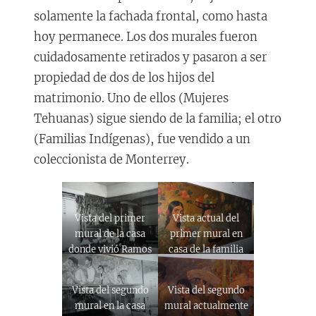
solamente la fachada frontal, como hasta
hoy permanece. Los dos murales fueron
cuidadosamente retirados y pasaron a ser
propiedad de dos de los hijos del
matrimonio. Uno de ellos (Mujeres
Tehuanas) sigue siendo de la familia; el otro
(Familias Indígenas), fue vendido a un
coleccionista de Monterrey.
Vista del primer
Vista actual del
mural de la casa
primer mural en
donde vivió Ramos
casa de la familia
Martínez
Villavicencio
Rudametkin.
Vista del segundo
Vista del segundo
mural en la casa
mural actualmente